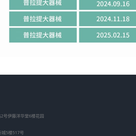
区建设路2号伊藤洋华堂6楼花园
新城5楼517号