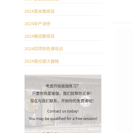
2024周末教练班
2024孕产进修
2024晚班教练班
2024四项特色课培训
2024普拉提大器械
考虑开始瑜伽练习？
只要你热爱瑜伽，我们就帮你买单！
现在与我们联系，开始你的免费课程！
Contact us today!
You may be qualified for a free session!