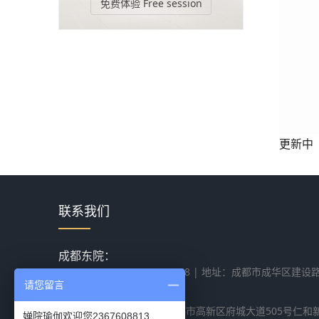
免费体验 Free session
更新中
联系我们
成都东院：
028-84258517 18080075468 | 地址：成都市成华
请您留言
瑜+后院成都学院：
028-83381313 | 地址：成都市高新区府城大道505号仁和
婵院瑜伽欢迎您2367608813